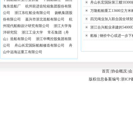
舟山长宏国际第三艘10300箱
海东造船厂
杭州前进齿轮箱集团股份有限
万隆船舶重工13600立方米
公司
浙江东红船业有限公司
扬帆集团股
四兄绳业加入联合国全球契约
份有限公司
嘉兴市浙北造船有限公司
杭
州现代船舶设计研究有限公司
浙江大学海
浙江合兴船业承建的54000
洋研究院
浙江工业大学
常石集团（舟
船板 | 钢价中心或进一步下移.
1
2
山）造船有限公司
浙江华鹰控股集团有限
公司
舟山长宏国际船舶修造有限公司
舟
山中远海运重工有限公司
首页
|
协会概况
|
会
版权信息备案编号:浙ICP备11