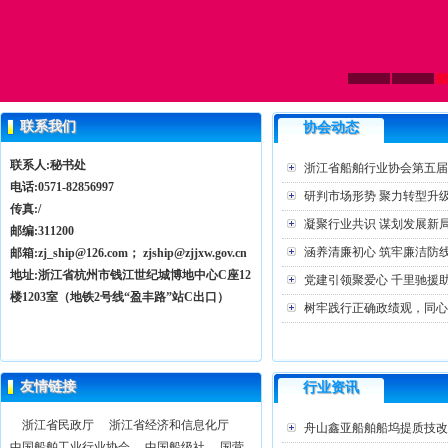
联系我们
协会动态
联系人:秘书处
浙江省船舶行业协会第五届二
电话:0571-82856997
研判市场形势 聚力转型升级—
传真:/
凝聚行业共识 谋划发展新局
邮编:311200
涵养清廉初心 筑牢廉洁防线
邮箱:zj_ship@126.com； zjship@zjjxw.gov.cn
地址:浙江省杭州市钱江世纪城博地中心C座12
党建引领聚爱心 千里驰援助
楼1203室（地铁2号线“盈丰路”站C出口）
树牢践行正确政绩观，同心献
友情链接
行业资讯
浙江省民政厅
浙江省经济和信息化厅
舟山鑫亚船舶船坞提质技改工
中国船舶工业行业协会
中国船级社
国营